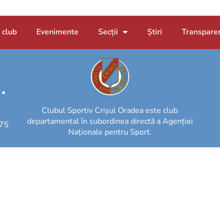
 club
Evenimente
Secții
Știri
Transpare
 •
Clubul Sportiv Crișul Oradea este club
departamental în subordinea directă a Agenției
475
Naționale pentru Sport.