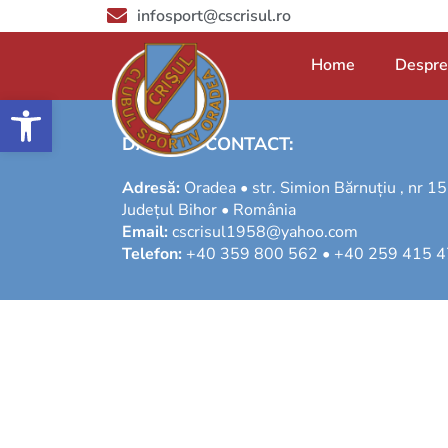
infosport@cscrisul.ro
Home
Despre
Deschide bara de unelte
DATE DE CONTACT:
Adresă:
Oradea • str. Simion Bărnuțiu , nr 15
Județul Bihor • România
Email:
cscrisul1958@yahoo.com
Telefon:
+40 359 800 562 • +40 259 415 