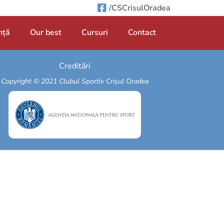
/CSCrisulOradea
nță
Our best
Cursuri
Contact
Creditări
Copyright © 2021 Clubul Sportiv Crișul Oradea